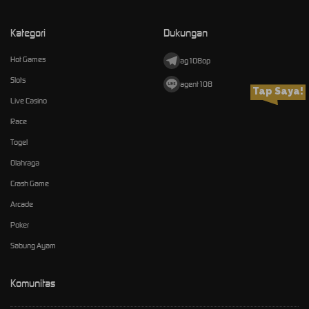
Kategori
Dukungan
Hot Games
ag108op
Slots
agent108
Tap Saya!
Live Casino
Race
Togel
Olahraga
Crash Game
Arcade
Poker
Sabung Ayam
Komunitas