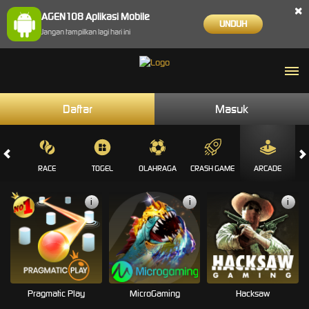
×
AGEN108 Aplikasi Mobile
UNDUH
Jangan tampilkan lagi hari ini
Daftar
Masuk
SINO
RACE
TOGEL
OLAHRAGA
CRASH GAME
ARCADE
i
i
i
Pragmatic Play
MicroGaming
Hacksaw