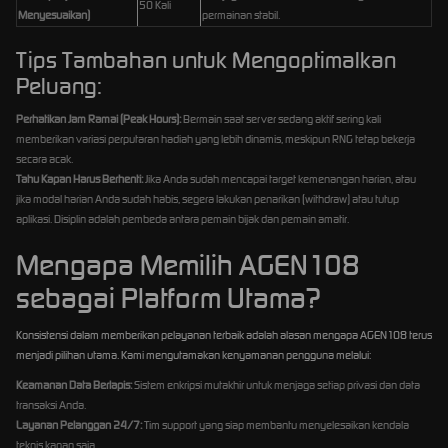
50 Kali
Menyesuaikan)
permainan stabil.
Tips Tambahan untuk Mengoptimalkan
Peluang:
Perhatikan Jam Ramai (Peak Hours):
Bermain saat server sedang aktif sering kali
memberikan variasi perputaran hadiah yang lebih dinamis, meskipun RNG tetap bekerja
secara acak.
Tahu Kapan Harus Berhenti:
Jika Anda sudah mencapai target kemenangan harian, atau
jika modal harian Anda sudah habis, segera lakukan penarikan (withdraw) atau tutup
aplikasi. Disiplin adalah pembeda antara pemain bijak dan pemain amatir.
Mengapa Memilih AGEN108
sebagai Platform Utama?
Konsistensi dalam memberikan pelayanan terbaik adalah alasan mengapa AGEN108 terus
menjadi pilihan utama. Kami mengutamakan kenyamanan pengguna melalui:
Keamanan Data Berlapis:
Sistem enkripsi mutakhir untuk menjaga setiap privasi dan data
transaksi Anda.
Layanan Pelanggan 24/7:
Tim support yang siap membantu menyelesaikan kendala
teknis kapan saja.