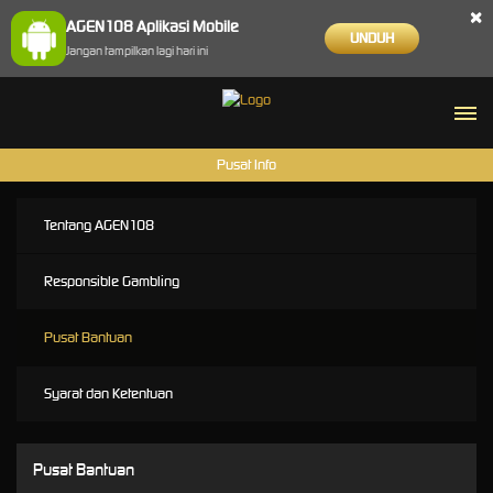
×
AGEN108 Aplikasi Mobile
UNDUH
Jangan tampilkan lagi hari ini
Pusat Info
Tentang AGEN108
Responsible Gambling
Pusat Bantuan
Syarat dan Ketentuan
Pusat Bantuan