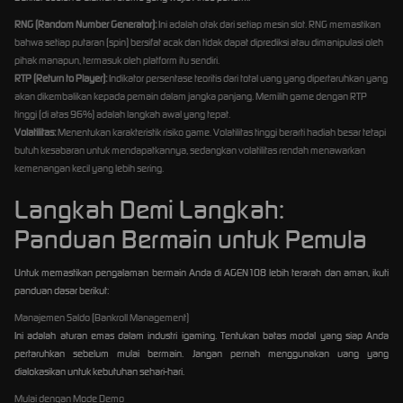
RNG (Random Number Generator):
Ini adalah otak dari setiap mesin slot. RNG memastikan
bahwa setiap putaran (spin) bersifat acak dan tidak dapat diprediksi atau dimanipulasi oleh
pihak manapun, termasuk oleh platform itu sendiri.
RTP (Return to Player):
Indikator persentase teoritis dari total uang yang dipertaruhkan yang
akan dikembalikan kepada pemain dalam jangka panjang. Memilih game dengan RTP
tinggi (di atas 96%) adalah langkah awal yang tepat.
Volatilitas:
Menentukan karakteristik risiko game. Volatilitas tinggi berarti hadiah besar tetapi
butuh kesabaran untuk mendapatkannya, sedangkan volatilitas rendah menawarkan
kemenangan kecil yang lebih sering.
Langkah Demi Langkah:
Panduan Bermain untuk Pemula
Untuk memastikan pengalaman bermain Anda di AGEN108 lebih terarah dan aman, ikuti
panduan dasar berikut:
Manajemen Saldo (Bankroll Management)
Ini adalah aturan emas dalam industri igaming. Tentukan batas modal yang siap Anda
pertaruhkan sebelum mulai bermain. Jangan pernah menggunakan uang yang
dialokasikan untuk kebutuhan sehari-hari.
Mulai dengan Mode Demo