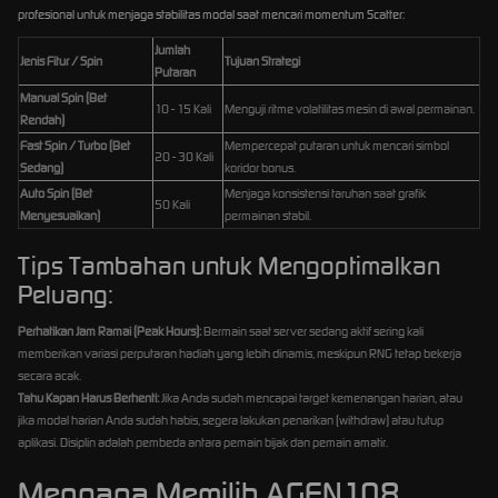
profesional untuk menjaga stabilitas modal saat mencari momentum Scatter:
Jumlah
Jenis Fitur / Spin
Tujuan Strategi
Putaran
Manual Spin (Bet
10 - 15 Kali
Menguji ritme volatilitas mesin di awal permainan.
Rendah)
Fast Spin / Turbo (Bet
Mempercepat putaran untuk mencari simbol
20 - 30 Kali
Sedang)
koridor bonus.
Auto Spin (Bet
Menjaga konsistensi taruhan saat grafik
50 Kali
Menyesuaikan)
permainan stabil.
Tips Tambahan untuk Mengoptimalkan
Peluang:
Perhatikan Jam Ramai (Peak Hours):
Bermain saat server sedang aktif sering kali
memberikan variasi perputaran hadiah yang lebih dinamis, meskipun RNG tetap bekerja
secara acak.
Tahu Kapan Harus Berhenti:
Jika Anda sudah mencapai target kemenangan harian, atau
jika modal harian Anda sudah habis, segera lakukan penarikan (withdraw) atau tutup
aplikasi. Disiplin adalah pembeda antara pemain bijak dan pemain amatir.
Mengapa Memilih AGEN108