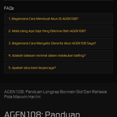
FAQs
1. Bagaimana Cara Membuat Akun Di AGEN108?
2. Mata Uang Apa Saja Yang Diterima Oleh AGEN108?
3. Bagaimana Cara Menyetor Dana Ke Akun AGEN108 Saya?
4. Adakah batasan minimal dalam melakukan betting?
5. Apakah situs kami terpercaya?
AGEN108: Panduan Lengkap Bermain Slot Dan Rahasia
Pola Maxwin Hari Ini
AGEN108: Panduan