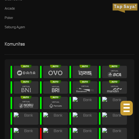
Tap Saya!
Arcade
Poker
Sabung Ayam
Komunitas