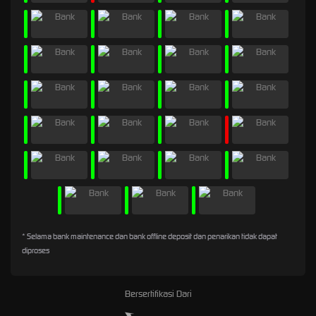
* Selama bank maintenance dan bank offline deposit dan penarikan tidak dapat
diproses
Bersertifikasi Dari