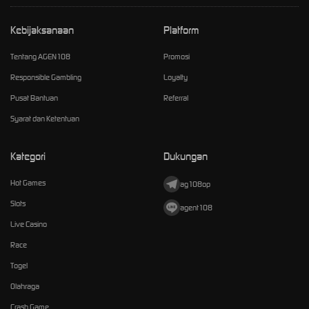
Kebijaksanaan
Platform
Tentang AGEN108
Promosi
Responsible Gambling
Loyalty
Pusat Bantuan
Referral
Syarat dan Ketentuan
Kategori
Dukungan
Hot Games
ag108op
Slots
agent108
Live Casino
Race
Togel
Olahraga
Crash Game