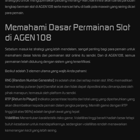
strategi jitu untuk mengoptimalkan peluang menang? Nah, kali ini kita akan bahas panduan
lengkap bermain slot di AGEN108 serta mencari tahu di balik pola maxwin yang sering dicari
para pemain.
Memahami Dasar Permainan Slot
di AGEN108
Sebelum masuk ke strategi yang lebih mendalam, sangat penting bagi para pemain untuk
memahami dasar teknis dari permainan slot online itu sendiri. Dan di AGEN108, semua
permainan telah didukung dengan sistem yang tersertifikasi.
Berikut adalah 3 elemen utama yang wajib Anda pahami:
RNG (Random Number Generator):
Ini adalah otak dari setiap mesin slot. RNG memastikan
bahwa setiap putaran (spin) bersifat acak dan tidak dapat diprediksi atau dimanipulasi oleh
pihak manapun, termasuk oleh platform itu sendiri.
RTP (Return to Player):
Indikator persentase teoritis dari total uang yang dipertaruhkan yang
akan dikembalikan kepada pemain dalam jangka panjang. Memilih game dengan RTP
tinggi (di atas 96%) adalah langkah awal yang tepat.
Volatilitas:
Menentukan karakteristik risiko game. Volatilitas tinggi berarti hadiah besar tetapi
butuh kesabaran untuk mendapatkannya, sedangkan volatilitas rendah menawarkan
kemenangan kecil yang lebih sering.