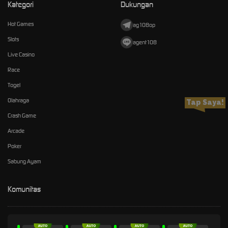
Kategori
Dukungan
Hot Games
ag108op
Slots
agent108
Live Casino
Race
Togel
Olahraga
Tap Saya!
Crash Game
Arcade
Poker
Sabung Ayam
Komunitas