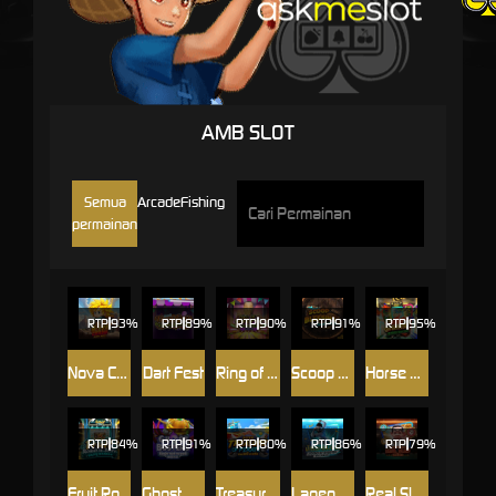
AMB SLOT
Semua
Arcade
Fishing
permainan
RTP
93%
RTP
89%
RTP
90%
RTP
91%
RTP
95%
Nova Crash : The Legends of Power
Dart Fest
Ring of Hopeful
Scoop Blessing
Horse Racing
RTP
84%
RTP
91%
RTP
80%
RTP
86%
RTP
79%
Fruit Roulette Slots
Ghost Busters
Treasure of Pirate
Lagend of Shooter
Real Slap