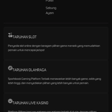
Poker
Sabung
Ayam
TARUHAN SLOT
Penyedia slot online dengan beragam pilihan game menarik yang memudahkan
pemain untuk mencapai jackpot
TARUHAN OLAHRAGA
Sportsbook Gaming Platform Terbaik menawarkan lebih banyak game, odds yang
lebih tinggi, dan menyediakan pilihan yang lebih banyak untuk pemain.
TARUHAN LIVE KASINO
Platform Pilihan bagi perusahaan-perusahaan terbaik di dunia, dengan pilihan