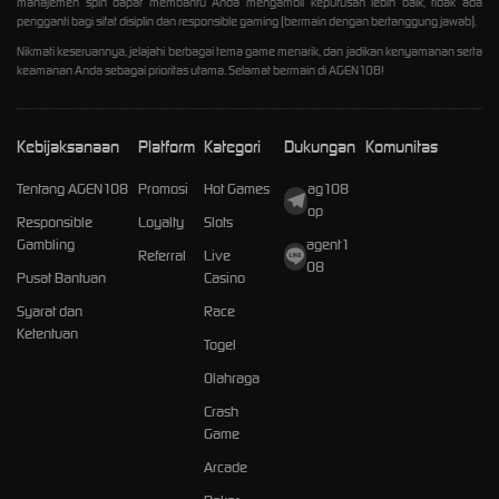
manajemen spin dapat membantu Anda mengambil keputusan lebih baik, tidak ada
pengganti bagi sifat disiplin dan responsible gaming (bermain dengan bertanggung jawab).
Nikmati keseruannya, jelajahi berbagai tema game menarik, dan jadikan kenyamanan serta
keamanan Anda sebagai prioritas utama. Selamat bermain di AGEN108!
Kebijaksanaan
Platform
Kategori
Dukungan
Komunitas
Tentang AGEN108
Promosi
Hot Games
ag108
op
Responsible
Loyalty
Slots
Gambling
agent1
Referral
Live
08
Pusat Bantuan
Casino
Syarat dan
Race
Ketentuan
Togel
Olahraga
Crash
Game
Arcade