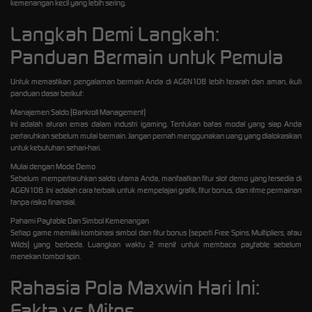
kemenangan kecil yang lebih sering.
Langkah Demi Langkah:
Panduan Bermain untuk Pemula
Untuk memastikan pengalaman bermain Anda di AGEN108 lebih terarah dan aman, ikuti
panduan dasar berikut:
Manajemen Saldo (Bankroll Management)
Ini adalah aturan emas dalam industri igaming. Tentukan batas modal yang siap Anda
pertaruhkan sebelum mulai bermain. Jangan pernah menggunakan uang yang dialokasikan
untuk kebutuhan sehari-hari.
Mulai dengan Mode Demo
Sebelum mempertaruhkan saldo utama Anda, manfaatkan fitur slot demo yang tersedia di
AGEN108. Ini adalah cara terbaik untuk mempelajari grafik, fitur bonus, dan ritme permainan
tanpa risiko finansial.
Pahami Paytable Dan Simbol Kemenangan
Setiap game memiliki kombinasi simbol dan fitur bonus (seperti Free Spins, Multipliers, atau
Wilds) yang berbeda. Luangkan waktu 2 menit untuk membaca paytable sebelum
menekan tombol spin.
Rahasia Pola Maxwin Hari Ini:
Fakta vs Mitos