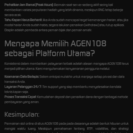
Perhatikan Jam Ramai (Peak Hours):
Bermain saat server sedang aktif sering kali
memberikan variasi perputaran hadiah yang lebih dinamis, meskipun RNG tetap bekerja
secara acak.
Tahu Kapan Harus Berhenti:
Jika Anda sudah mencapai target kemenangan harian, atau jika
modal harian Anda sudah habis, segera lakukan penarikan (withdraw) atau tutup aplikasi.
Disiplin adalah pembeda antara pemain bijak dan pemain amatir.
Mengapa Memilih AGEN108
sebagai Platform Utama?
Konsistensi dalam memberikan pelayanan terbaik adalah alasan mengapa AGEN108 terus
menjadi pilihan utama. Kami mengutamakan kenyamanan pengguna melalui:
Keamanan Data Berlapis:
Sistem enkripsi mutakhir untuk menjaga setiap privasi dan data
transaksi Anda.
Layanan Pelanggan 24/7:
Tim support yang siap membantu menyelesaikan kendala
teknis kapan saja.
Proses Transaksi Cepat:
Kemudahan deposit dan penarikan dana dengan berbagai metode
pembayaran yang aman.
Kesimpulan:
Permainan slot online di situs AGEN108 pada pada dasaranya adalah bentuk hiburan untuk
mengisi waktu luang. Meskipun pemahaman tentang RTP, volatilitas, dan strategi