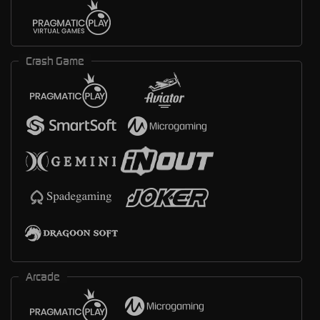
Crash Game
Arcade