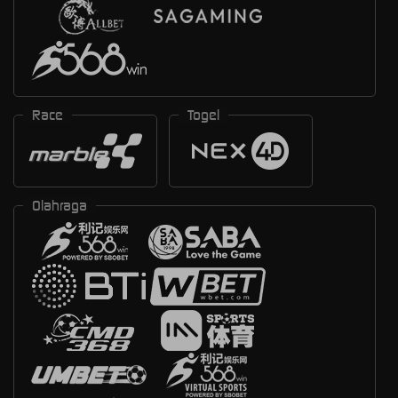
Race
Togel
Olahraga