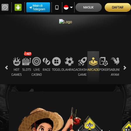
Main di
MASUK
DAFTAR
Telegram
HOT
SLOTS
LIVE
RACE
TOGEL
OLAHRAGA
CRASH
ARCADE
POKER
SABUNG
PROMO
GAMES
CASINO
GAME
AYAM