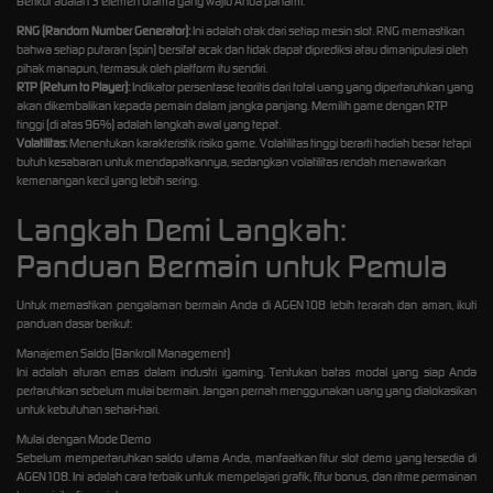
Berikut adalah 3 elemen utama yang wajib Anda pahami:
RNG (Random Number Generator):
Ini adalah otak dari setiap mesin slot. RNG memastikan
bahwa setiap putaran (spin) bersifat acak dan tidak dapat diprediksi atau dimanipulasi oleh
pihak manapun, termasuk oleh platform itu sendiri.
RTP (Return to Player):
Indikator persentase teoritis dari total uang yang dipertaruhkan yang
akan dikembalikan kepada pemain dalam jangka panjang. Memilih game dengan RTP
tinggi (di atas 96%) adalah langkah awal yang tepat.
Volatilitas:
Menentukan karakteristik risiko game. Volatilitas tinggi berarti hadiah besar tetapi
butuh kesabaran untuk mendapatkannya, sedangkan volatilitas rendah menawarkan
kemenangan kecil yang lebih sering.
Langkah Demi Langkah:
Panduan Bermain untuk Pemula
Untuk memastikan pengalaman bermain Anda di AGEN108 lebih terarah dan aman, ikuti
panduan dasar berikut:
Manajemen Saldo (Bankroll Management)
Ini adalah aturan emas dalam industri igaming. Tentukan batas modal yang siap Anda
pertaruhkan sebelum mulai bermain. Jangan pernah menggunakan uang yang dialokasikan
untuk kebutuhan sehari-hari.
Mulai dengan Mode Demo
Sebelum mempertaruhkan saldo utama Anda, manfaatkan fitur slot demo yang tersedia di
AGEN108. Ini adalah cara terbaik untuk mempelajari grafik, fitur bonus, dan ritme permainan