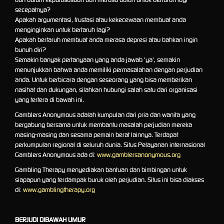
secepatnya?
Apakah argumentasi, frustasi atau kekecewaan membuat anda
menginginkan untuk bertaruh lagi?
Apakah bertaruh membuat anda merasa depresi atau bahkan ingin
bunuh diri?
Semakin banyak pertanyaan yang anda jawab 'ya', semakin
menunjukkan bahwa anda memiliki permasalahan dengan perjudian
anda. Untuk berbicara dengan seseorang yang bisa memberikan
nasihat dan dukungan, silahkan hubungi salah satu dari organisasi
yang tertera di bawah ini.
Gamblers Anonymous adalah kumpulan dari pria dan wanita yang
bergabung bersama untuk membantu masalah perjudian mereka
masing-masing dan sesama pemain berat lainnya. Terdapat
perkumpulan regional di seluruh dunia. Situs Pelayanan internasional
Gamblers Anonymous ada di:
www.gamblersanonymous.org
Gambling Therapy menyediakan bantuan dan bimbingan untuk
siapapun yang terdampak buruk oleh perjudian. Situs ini bisa diakses
di:
www.gamblingtherapy.org
BERJUDI DIBAWAH UMUR