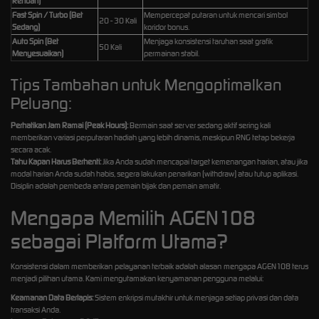
Rendah)
Fast Spin / Turbo (Bet
Mempercepat putaran untuk mencari simbol
20 - 30 Kali
Sedang)
koridor bonus.
Auto Spin (Bet
Menjaga konsistensi taruhan saat grafik
50 Kali
Menyesuaikan)
permainan stabil.
Tips Tambahan untuk Mengoptimalkan
Peluang:
Perhatikan Jam Ramai (Peak Hours):
Bermain saat server sedang aktif sering kali
memberikan variasi perputaran hadiah yang lebih dinamis, meskipun RNG tetap bekerja
secara acak.
Tahu Kapan Harus Berhenti:
Jika Anda sudah mencapai target kemenangan harian, atau jika
modal harian Anda sudah habis, segera lakukan penarikan (withdraw) atau tutup aplikasi.
Disiplin adalah pembeda antara pemain bijak dan pemain amatir.
Mengapa Memilih AGEN108
sebagai Platform Utama?
Konsistensi dalam memberikan pelayanan terbaik adalah alasan mengapa AGEN108 terus
menjadi pilihan utama. Kami mengutamakan kenyamanan pengguna melalui:
Keamanan Data Berlapis:
Sistem enkripsi mutakhir untuk menjaga setiap privasi dan data
transaksi Anda.