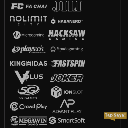
Tap Saya!