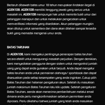
Bertaruh dibawah batas umur 18 tahun merupakan tindakan ilegal di
AGEN108
.
AGEN108
memiliki tanggung jawab yang serius untuk
masalah ini.
AGEN108
mempunyai hak untuk meminta bukti umur dari
pelanggan manapun dan untuk melakukan pengecekan untuk
memverifikasi informasi yang disediakan. Akun pelanggan mungkin
akan ditutup untuk sementara dan dana akan ditahan sampai tersedia
bukti yang memadai mengenai umur anda.
BATAS TARUHAN
Di
AGEN108
, kami mengakui pentingnya penerapan batas taruhan
secara efektif untuk mengurangi masalah perjudian. Dengan demikian,
kami menyediakan pengguna dengan sistem untuk mengontrol jumlah
uang yang dapat anda gunakan untuk berjudi. Anda dapat mengatur
batas taruhan anda untuk permainan olahraga/ sportsbook dan dapat
disesuaikan pada setiap kesempatan yang anda inginkan. Cukup pilih
Batas Taruhan dari halaman pengaturan akun. Setelah itu masukkan
jumlah maksimum Batas Taruhan lalu klik update. Setelah pengaturan
Batas Taruhan, aanda akan menerima pemberitahuan melalui email
dimana anda perlu mengkonfirmasikan sebelum permintaan anda
diproses. Perlu diketahui bahwa jumlah yang telah anda masukkan