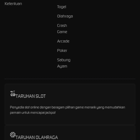
Ketentuan
Togel
Olahraga
Crash
Game
Arcade
Poker
Sabung
Ayam
TARUHAN SLOT
Penyedia slot online dengan beragam pilihan game menarik yang memudahkan
pemain untuk mencapai jackpot
TARUHAN OLAHRAGA