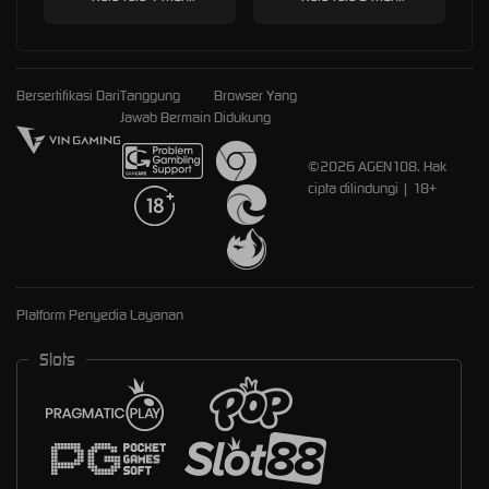
Bersertifikasi Dari
Tanggung
Browser Yang
Jawab Bermain
Didukung
©2026 AGEN108. Hak
cipta dilindungi | 18+
Platform Penyedia Layanan
Slots