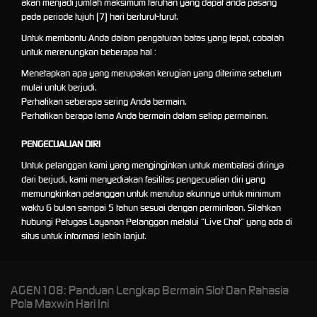
akan menjadi jumlah maksimum taruhan yang dapat anda pasang
pada periode tujuh (7) hari berturut-turut.
Untuk membantu Anda dalam pengaturan batas yang tepat, cobalah
untuk merenungkan beberapa hal :
Menetapkan apa yang merupakan kerugian yang diterima sebelum
mulai untuk berjudi.
Perhatikan seberapa sering Anda bermain.
Perhatikan berapa lama Anda bermain dalam setiap permainan.
PENGECUALIAN DIRI
Untuk pelanggan kami yang menginginkan untuk membatasi dirinya
dari berjudi, kami menyediakan fasilitas pengecualian diri yang
memungkinkan pelanggan untuk menutup akunnya untuk minimum
waktu 6 bulan sampai 5 tahun sesuai dengan permintaan. Silahkan
hubungi Petugas Layanan Pelanggan melalui “Live Chat” yang ada di
situs untuk informasi lebih lanjut.
AGEN108: Panduan Lengkap Bermain Slot Dan Rahasia
Pola Maxwin Hari Ini