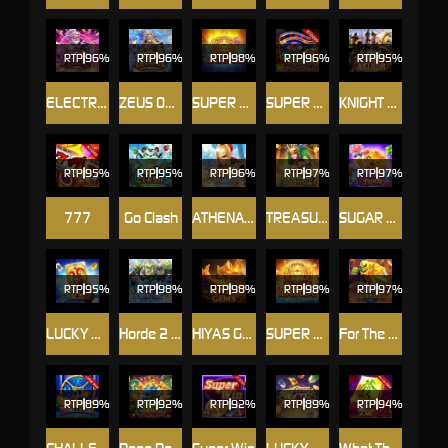
RTP
96%
RTP
96%
RTP
98%
RTP
96%
RTP
95%
ELECTRIC ZEUS
ZEUS OF OLYMPUS
SUPER GEMS 2
SUPER AWESOME
KNIGHT ARTHUR
RTP
95%
RTP
95%
RTP
96%
RTP
97%
RTP
97%
777
Go Clash
ATHENA LUCKY SPREAD
TREASURES OF AZTEC Z
SUGAR TEDDY
RTP
95%
RTP
98%
RTP
98%
RTP
98%
RTP
97%
LUCKY ACE 2
Horde 2 Winter
HIYAS GEMS
SUPER GEMS
For The Horde
RTP
89%
RTP
92%
RTP
92%
RTP
89%
RTP
94%