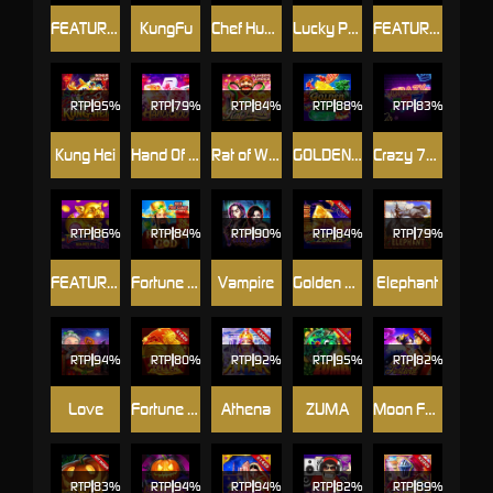
FEATURE BUY・SUPER POWERFUL
KungFu
Chef Husky
Lucky Panda
FEATURE BUY・CHRISTMAS EXPRESS
RTP
95%
RTP
79%
RTP
84%
RTP
88%
RTP
83%
Kung Hei
Hand Of God
Rat of Wealth
GOLDEN JADE
Crazy 777
RTP
86%
RTP
84%
RTP
90%
RTP
84%
RTP
79%
FEATURE BUY - Golden Pig
Fortune God
Vampire
Golden Zongzi
Elephant
RTP
94%
RTP
80%
RTP
92%
RTP
95%
RTP
82%
Love
Fortune Teller
Athena
ZUMA
Moon Festival
RTP
83%
RTP
94%
RTP
94%
RTP
82%
RTP
89%