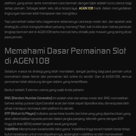
platform yang aman serta memahami cara bermain dengan bijak adalah kunci utama bagi
setiap pemain. Sebagai salah satu situs terpercaya,
AGEN108
hadir dalam menyediakan
lingkungan bermain lebih transparan dan menghibur.
Tapi pernahkah kalian tahu bagaimana sebenarnya cara kerja mesin slot, dan apakah ada
strategi jitu untuk mengoptimalkan peluang menang? Nah, kali ini kita akan bahas panduan
lengkap bermain slot di AGEN108 serta mencari tahu di balik pola maxwin yang sering dicari
para pemain.
Memahami Dasar Permainan Slot
di AGEN108
Sebelum masuk ke strategi yang lebih mendalam, sangat penting bagi para pemain untuk
memahami dasar teknis dari permainan slot online itu sendiri. Dan di AGEN108, semua
permainan telah didukung dengan sistem yang tersertifikasi.
Berikut adalah 3 elemen utama yang wajib Anda pahami:
RNG (Random Number Generator):
Ini adalah otak dari setiap mesin slot. RNG memastikan
bahwa setiap putaran (spin) bersifat acak dan tidak dapat diprediksi atau dimanipulasi oleh
pihak manapun, termasuk oleh platform itu sendiri.
RTP (Return to Player):
Indikator persentase teoritis dari total uang yang dipertaruhkan yang
akan dikembalikan kepada pemain dalam jangka panjang. Memilih game dengan RTP
tinggi (di atas 96%) adalah langkah awal yang tepat.
Volatilitas:
Menentukan karakteristik risiko game. Volatilitas tinggi berarti hadiah besar tetapi
butuh kesabaran untuk mendapatkannya, sedangkan volatilitas rendah menawarkan