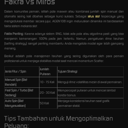
Fakta vs Mitos
Dalam komunitas pemain, istilah pola maxwin atau kombinasi jumlah spin manual dan
otomatis sering kali dibahas sebagai kunci sukses. Sebagai
situs slot
terpercaya yang
mengedukasi member secara jujur, AGEN108 ingin meluruskan dinamika ini berdasarkan
fakta sistem mekanis slot:
Fakta Penting:
Karena adanya sistem RNG, tidak ada pola atau algoritma pasti yang bisa
menjamin kemenangan 100% pada jam tertentu. Namun, pengaturan ritme taruhan
(betting strategy) sangat penting membantu Anda mengelola modal agar lebih gampang
menang.
Berikut adalah pola manajemen taruhan yang sering digunakan oleh para pemain
profesional untuk menjaga stabilitas modal saat mencari momentum Scatter:
Jumlah
Jenis Fitur / Spin
Tujuan Strategi
Putaran
Manual Spin (Bet
10 - 15 Kali
Menguji ritme volatilitas mesin di awal permainan.
Rendah)
Fast Spin / Turbo (Bet
Mempercepat putaran untuk mencari simbol
20 - 30 Kali
Sedang)
koridor bonus.
Auto Spin (Bet
Menjaga konsistensi taruhan saat grafik
50 Kali
Menyesuaikan)
permainan stabil.
Tips Tambahan untuk Mengoptimalkan
Peluang: