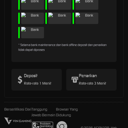
* Selama bank maintenance dan bank offline deposit dan penarikan
tidak dapat diproses
Deposit
Penarikan
Rata-rata 1 Menit
Rata-rata 3 Menit
Bersertifikasi Dari
Tanggung
Browser Yang
Jawab Bermain
Didukung
©2026 AGEN108. Hak