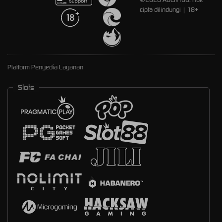
cipta dilindungi | 18+
Platform Penyedia Layanan
Slots