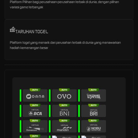
Platform Pilihan bagi perusahaan-perusahaan terbaik di dunia, dengan pilihan
variasi game terbanyak
TARUHAN TOGEL
Platform togel yang menarik dari perusahan terbaik di dunia yang menawarkan
hadiah kemenangan besar