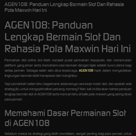
AGEN108: Panduan Lengkap Bermain Slot Dan Rahasia
Pola Maxwin Hari Ini
AGEN108: Panduan
Lengkap Bermain Slot Dan
Rahasia Pola Maxwin Hari Ini
Permainan slot online kini telah menjadi pusat permainan terpopuler, dan menemukan
platform yang aman serta memahami cara bermain dengan bijak adalah kunci utama bagi
setiap pemain. Sebagai salah satu situs terpercaya,
AGEN108
hadir dalam menyediakan
lingkungan bermain lebih transparan dan menghibur.
Tapi pernahkah kalian tahu bagaimana sebenarnya cara kerja mesin slot, dan apakah ada
strategi jitu untuk mengoptimalkan peluang menang? Nah, kali ini kita akan bahas panduan
lengkap bermain slot di AGEN108 serta mencari tahu di balik pola maxwin yang sering dicari
para pemain.
Memahami Dasar Permainan Slot
di AGEN108
Sebelum masuk ke strategi yang lebih mendalam, sangat penting bagi para pemain untuk