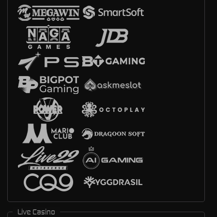
Live Casino