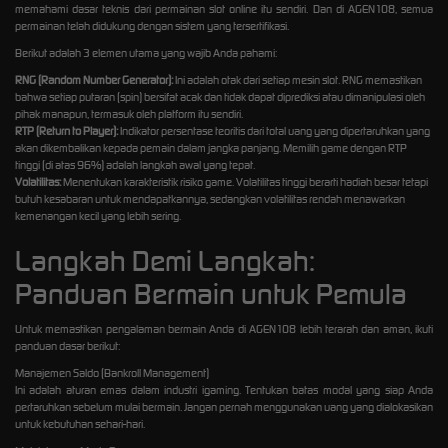
memahami dasar teknis dari permainan slot online itu sendiri. Dan di AGEN108, semua
permainan telah didukung dengan sistem yang tersertifikasi.
Berikut adalah 3 elemen utama yang wajib Anda pahami:
RNG (Random Number Generator):
Ini adalah otak dari setiap mesin slot. RNG memastikan
bahwa setiap putaran (spin) bersifat acak dan tidak dapat diprediksi atau dimanipulasi oleh
pihak manapun, termasuk oleh platform itu sendiri.
RTP (Return to Player):
Indikator persentase teoritis dari total uang yang dipertaruhkan yang
akan dikembalikan kepada pemain dalam jangka panjang. Memilih game dengan RTP
tinggi (di atas 96%) adalah langkah awal yang tepat.
Volatilitas:
Menentukan karakteristik risiko game. Volatilitas tinggi berarti hadiah besar tetapi
butuh kesabaran untuk mendapatkannya, sedangkan volatilitas rendah menawarkan
kemenangan kecil yang lebih sering.
Langkah Demi Langkah:
Panduan Bermain untuk Pemula
Untuk memastikan pengalaman bermain Anda di AGEN108 lebih terarah dan aman, ikuti
panduan dasar berikut:
Manajemen Saldo (Bankroll Management)
Ini adalah aturan emas dalam industri igaming. Tentukan batas modal yang siap Anda
pertaruhkan sebelum mulai bermain. Jangan pernah menggunakan uang yang dialokasikan
untuk kebutuhan sehari-hari.