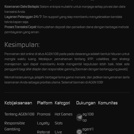
Keamanan Data Berlapis:
Sistem enkripsi mutakhir untuk menjaga setiap privasi dan data
transaksi Anda.
Layanan Pelanggan 24/7:
Tim support yang siap membantu menyelesaikan kendala
teknis kapan saja.
Proses Transaksi Cepat:
Kemudahan deposit dan penarikan dana dengan berbagai metode
pembayaran yang aman.
Kesimpulan:
Permainan slot online di situs AGEN108 pada pada dasaranya adalah bentuk hiburan untuk
mengisi waktu luang. Meskipun pemahaman tentang RTP, volatilitas, dan strategi
manajemen spin dapat membantu Anda mengambil keputusan lebih baik, tidak ada
pengganti bagi sifat disiplin dan responsible gaming (bermain dengan bertanggung jawab).
Nikmati keseruannya, jelajahi berbagai tema game menarik, dan jadikan kenyamanan serta
keamanan Anda sebagai prioritas utama. Selamat bermain di AGEN108!
Kebijaksanaan
Platform
Kategori
Dukungan
Komunitas
Tentang AGEN108
Promosi
Hot Games
ag108
op
Responsible
Loyalty
Slots
Gambling
agent1
Referral
Live