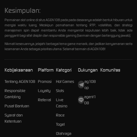
Kesimpulan:
Permainan slot online di situs AGEN108 pada pada dasaranya adalah bentuk hiburan untuk
mengisi waktu luang. Meskipun pemahaman tentang RTP, volatilitas, dan strategi
manajemen spin dapat membantu Anda mengambil keputusan lebih baik, tidak ada
pengganti bagi sifat disiplin dan responsible gaming (bermain dengan bertanggung jawab).
Nikmati keseruannya, jelajahi berbagai tema game menarik, dan jadikan kenyamanan serta
keamanan Anda sebagai prioritas utama. Selamat bermain di AGEN108!
Kebijaksanaan
Platform
Kategori
Dukungan
Komunitas
Tentang AGEN108
Promosi
Hot Games
ag108
op
Responsible
Loyalty
Slots
Gambling
agent1
Referral
Live
08
Pusat Bantuan
Casino
Syarat dan
Race
Ketentuan
Togel
Olahraga