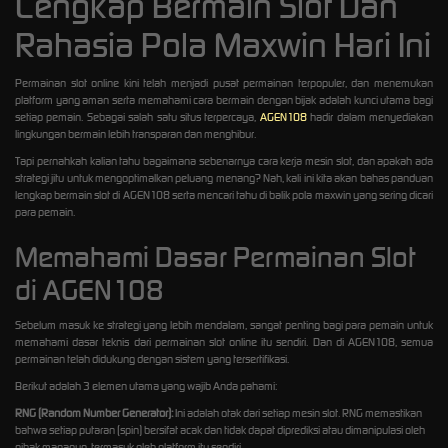
Lengkap Bermain Slot Dan
Rahasia Pola Maxwin Hari Ini
Permainan slot online kini telah menjadi pusat permainan terpopuler, dan menemukan
platform yang aman serta memahami cara bermain dengan bijak adalah kunci utama bagi
setiap pemain. Sebagai salah satu situs terpercaya,
AGEN108
hadir dalam menyediakan
lingkungan bermain lebih transparan dan menghibur.
Tapi pernahkah kalian tahu bagaimana sebenarnya cara kerja mesin slot, dan apakah ada
strategi jitu untuk mengoptimalkan peluang menang? Nah, kali ini kita akan bahas panduan
lengkap bermain slot di AGEN108 serta mencari tahu di balik pola maxwin yang sering dicari
para pemain.
Memahami Dasar Permainan Slot
di AGEN108
Sebelum masuk ke strategi yang lebih mendalam, sangat penting bagi para pemain untuk
memahami dasar teknis dari permainan slot online itu sendiri. Dan di AGEN108, semua
permainan telah didukung dengan sistem yang tersertifikasi.
Berikut adalah 3 elemen utama yang wajib Anda pahami:
RNG (Random Number Generator):
Ini adalah otak dari setiap mesin slot. RNG memastikan
bahwa setiap putaran (spin) bersifat acak dan tidak dapat diprediksi atau dimanipulasi oleh
pihak manapun, termasuk oleh platform itu sendiri.