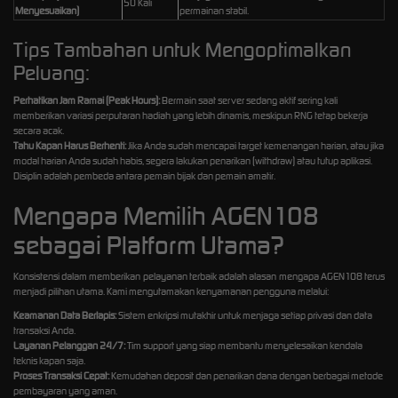
50 Kali
Menyesuaikan)
permainan stabil.
Tips Tambahan untuk Mengoptimalkan
Peluang:
Perhatikan Jam Ramai (Peak Hours):
Bermain saat server sedang aktif sering kali
memberikan variasi perputaran hadiah yang lebih dinamis, meskipun RNG tetap bekerja
secara acak.
Tahu Kapan Harus Berhenti:
Jika Anda sudah mencapai target kemenangan harian, atau jika
modal harian Anda sudah habis, segera lakukan penarikan (withdraw) atau tutup aplikasi.
Disiplin adalah pembeda antara pemain bijak dan pemain amatir.
Mengapa Memilih AGEN108
sebagai Platform Utama?
Konsistensi dalam memberikan pelayanan terbaik adalah alasan mengapa AGEN108 terus
menjadi pilihan utama. Kami mengutamakan kenyamanan pengguna melalui:
Keamanan Data Berlapis:
Sistem enkripsi mutakhir untuk menjaga setiap privasi dan data
transaksi Anda.
Layanan Pelanggan 24/7:
Tim support yang siap membantu menyelesaikan kendala
teknis kapan saja.
Proses Transaksi Cepat:
Kemudahan deposit dan penarikan dana dengan berbagai metode
pembayaran yang aman.