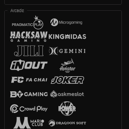
Arcade