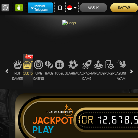
Main di
MASUK
DAFTAR
Telegram
HOT
SLOTS
LIVE
RACE
TOGEL
OLAHRAGA
CRASH
ARCADE
POKER
SABUNG
PROMO
GAMES
CASINO
GAME
AYAM
IDR
12,678,
JACKPOT
PLAY