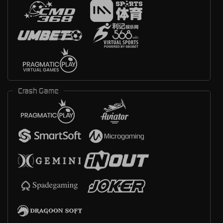
Crash Game